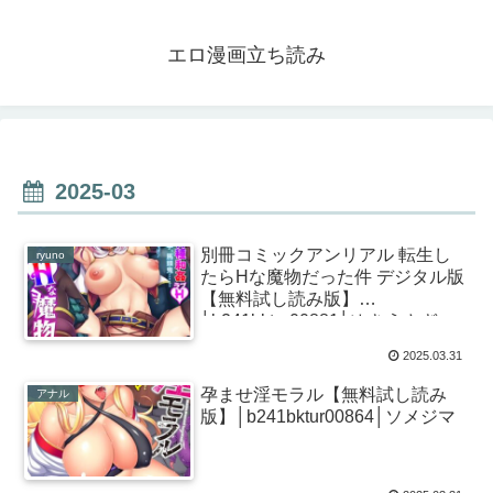
エロ漫画立ち読み
2025-03
別冊コミックアンリアル 転生し
ryuno
たらHな魔物だった件 デジタル版
【無料試し読み版】
│b241bktur00881│ゆきうさぎ。
ソメジマ ryuno 春々春兎 にわと
2025.03.31
り軍曹
孕ませ淫モラル【無料試し読み
アナル
版】│b241bktur00864│ソメジマ