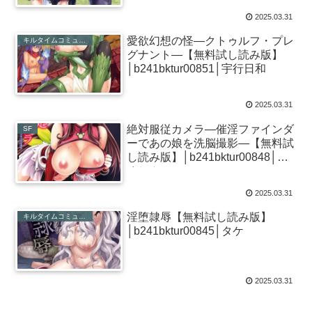
2025.03.31
愛欲幻想の怪―クトゥルフ・プレ
キルタイムコミュニケーション
グナント―【無料試し読み版】
│b241bktur00851│宇行日和
2025.03.31
絶対服従カメラ―催淫ファインダ
SF
ーであの娘を洗脳撮影―【無料試
し読み版】│b241bktur00848│ら
くじん
2025.03.31
淫堕隷辱【無料試し読み版】
キルタイムコミュニケーション
│b241bktur00845│タケ
2025.03.31