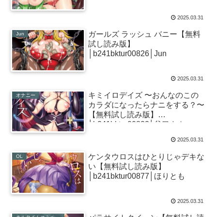
2025.03.31
ガールズ ラッシュ バニー【無料
Jun
試し読み版】
│b241bktur00826│Jun
2025.03.31
キミイロデイズ 〜おんなのこの
オナニー
カラダになったらナニをする？〜
【無料試し読み版】
│b241bktur00822│谷口さん
2025.03.31
ケンタウロスはひとりじゃデキな
OL
い【無料試し読み版】
│b241bktur00877│ほりとも
2025.03.31