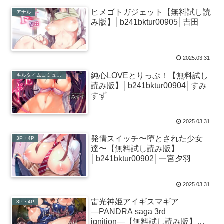
ヒメゴトガジェット【無料試し読
アナル
み版】│b241bktur00905│吉田
2025.03.31
純心LOVEとりっぷ！【無料試し
キルタイムコミュニケーション
読み版】│b241bktur00904│すみ
すず
2025.03.31
発情スイッチ〜堕とされた少女
3P・4P
達〜【無料試し読み版】
│b241bktur00902│一宮夕羽
2025.03.31
雷光神姫アイギスマギア
3P・4P
―PANDRA saga 3rd
ignition―【無料試し読み版】