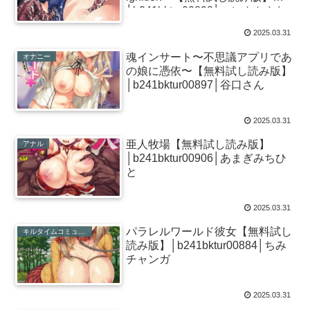
│b241bktur00898│エレクトさわ
る
2025.03.31
魂インサート〜不思議アプリであ
オナニー
の娘に憑依〜【無料試し読み版】
│b241bktur00897│谷口さん
2025.03.31
亜人牧場【無料試し読み版】
アナル
│b241bktur00906│あまぎみちひ
と
2025.03.31
パラレルワールド彼女【無料試し
キルタイムコミュニケーション
読み版】│b241bktur00884│ちみ
チャンガ
2025.03.31