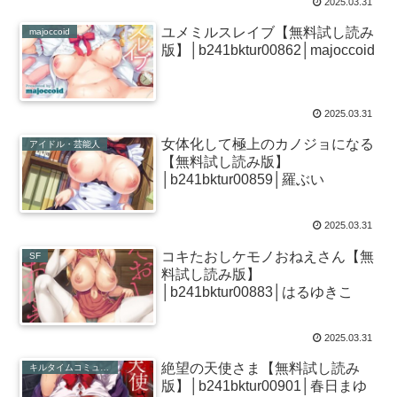
2025.03.31
ユメミルスレイブ【無料試し読み
majoccoid
版】│b241bktur00862│majoccoid
2025.03.31
女体化して極上のカノジョになる
アイドル・芸能人
【無料試し読み版】
│b241bktur00859│羅ぶい
2025.03.31
コキたおしケモノおねえさん【無
SF
料試し読み版】
│b241bktur00883│はるゆきこ
2025.03.31
絶望の天使さま【無料試し読み
キルタイムコミュニケーション
版】│b241bktur00901│春日まゆ