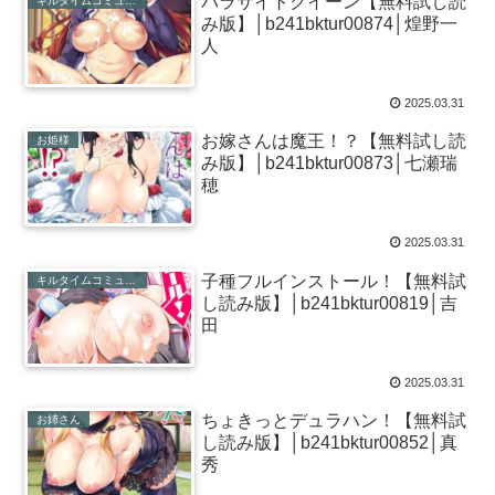
パラサイトクイーン【無料試し読
キルタイムコミュニケーション
み版】│b241bktur00874│煌野一
人
2025.03.31
お嫁さんは魔王！？【無料試し読
お姫様
み版】│b241bktur00873│七瀬瑞
穂
2025.03.31
子種フルインストール！【無料試
キルタイムコミュニケーション
し読み版】│b241bktur00819│吉
田
2025.03.31
ちょきっとデュラハン！【無料試
お姉さん
し読み版】│b241bktur00852│真
秀