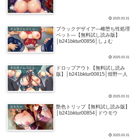
2025.03.31
ブラックデザイア―雌堕ち性処理
キルタイムコミュニケーション
ペット―【無料試し読み版】
│b241bktur00856│しょむ
2025.03.31
ドロップアウト【無料試し読み
キルタイムコミュニケーション
版】│b241bktur00815│煌野一人
2025.03.31
艶色トリップ【無料試し読み版】
おもちゃ
│b241bktur00854│ドウモウ
2025.03.31