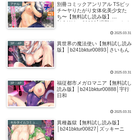
別冊コミックアンリアル TSビッ
アナル
チ〜ヤりたがり女体化美少女た
ち〜【無料試し読み版】
│b241bktur00896│温野りょく ま
る寝子 デミオ てふん
2025.03.31
異世界の魔法使い【無料試し読み
3P・4P
版】│b241bktur00893│さいもん
2025.03.31
福従都市メガロマニア【無料試し
3P・4P
読み版】│b241bktur00888│宇行
日和
2025.03.31
異種姦獄【無料試し読み版】
キルタイムコミュニケーション
│b241bktur00827│ズッキーニ